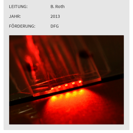
LEITUNG:
B. Roth
JAHR:
2013
FÖRDERUNG:
DFG