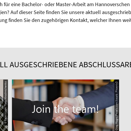
ich für eine Bachelor- oder Master-Arbeit am Hannoverschen
en? Auf dieser Seite finden Sie unsere aktuell ausgeschri
ung finden Sie den zugehörigen Kontakt, welcher Ihnen wei
LL AUSGESCHRIEBENE ABSCHLUSSAR
© Pexels.com/Tima Miroshnichenko
© Oleg Magni/Pexels.com/bearb. PhoenixD