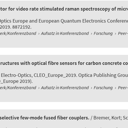
ator for video rate stimulated raman spectroscopy of micr
Optics Europe and European Quantum Electronics Conferenc
, 2019. 8872192.
werk/Konferenzband
›
Aufsatz in Konferenzband
›
Forschung
›
Peer
ructures with optical fibre sensors for carbon concrete c
Electro-Optics, CLEO_Europe_2019. Optica Publishing Group
O_Europe 2019).
werk/Konferenzband
›
Aufsatz in Konferenzband
›
Forschung
›
Peer
selective few-mode fused fiber couplers.
/ Bremer, Kort; S