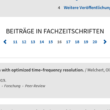
Weitere Veröffentlichu
BEITRÄGE IN FACHZEITSCHRIFTEN
11
12
13
14
15
16
17
18
19
20
s with optimized time–frequency resolution.
/ Melchert, Ol
019.
l
›
Forschung
›
Peer-Review