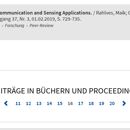
Communication and Sensing Applications.
/ Rahlves, Maik; 
rgang 37, Nr. 3, 01.02.2019, S. 729-735.
l
›
Forschung
›
Peer-Review
ITRÄGE IN BÜCHERN UND PROCEEDI
11
12
13
14
15
16
17
18
19
20