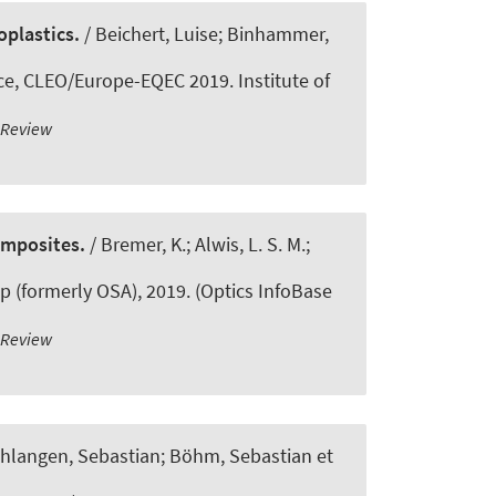
oplastics.
/ Beichert, Luise; Binhammer,
e, CLEO/Europe-EQEC 2019. Institute of
-Review
omposites.
/ Bremer, K.; Alwis, L. S. M.;
 (formerly OSA), 2019. (Optics InfoBase
-Review
chlangen, Sebastian; Böhm, Sebastian et