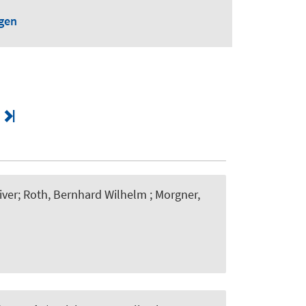
ngen
iver
; Roth, Bernhard Wilhelm
; Morgner,