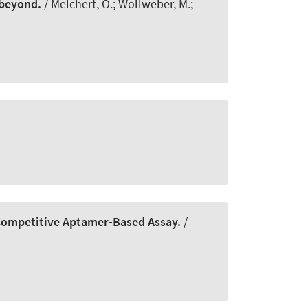
 beyond.
/ Melchert, O.; Wollweber, M.
;
 Competitive Aptamer-Based Assay.
/