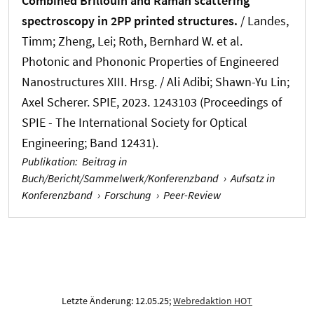
Combined Brillouin and Raman scattering
spectroscopy in 2PP printed structures.
/
Landes,
Timm
; Zheng, Lei
; Roth, Bernhard W.
et al.
Photonic and Phononic Properties of Engineered
Nanostructures XIII. Hrsg. / Ali Adibi; Shawn-Yu Lin;
Axel Scherer. SPIE, 2023. 1243103 (Proceedings of
SPIE - The International Society for Optical
Engineering; Band 12431).
Publikation
:
Beitrag in
Buch/Bericht/Sammelwerk/Konferenzband
›
Aufsatz in
Konferenzband
›
Forschung
›
Peer-Review
Letzte Änderung: 12.05.25;
Webredaktion HOT